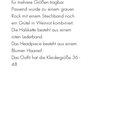
für mehrere Größen tragbar.
Passend wurde zu einem grauen
Rock mit einem Strechband noch
ein Grütel in Weinrot kombiniert.
Die Halskette besteht aus einem
roten Lederband.
Das Headpiece besteht aus einem
Blumen Haarreif.
Das Outfit hat die Kleidergröße 36 -
48
Ausleihen
Gerne kannst du dir dieses Outfit auch
ausleihen.
Das Outfit kannst du für 39 Euro/Woche